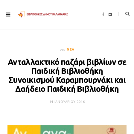
F
F
a
l
c
i
e
c
b
k
o
r
o
k
στα
ΝΈΑ
Ανταλλακτικό παζάρι βιβλίων σε
Παιδική Βιβλιοθήκη
Συνοικισμού Καραμπουρνάκι και
Δαήδειο Παιδική Βιβλιοθήκη
14 ΙΑΝΟΥΑΡΊΟΥ 2016