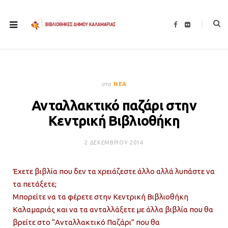
F
F
a
l
c
i
e
c
b
k
o
r
o
k
στα
ΝΈΑ
Ανταλλακτικό παζάρι στην
Κεντρική Βιβλιοθήκη
2 ΔΕΚΕΜΒΡΊΟΥ 2014
Έχετε βιβλία που δεν τα χρειάζεστε άλλο αλλά λυπάστε να
τα πετάξετε;
Μπορείτε να τα φέρετε στην Κεντρική Βιβλιοθήκη
Καλαμαριάς και να τα ανταλλάξετε με άλλα βιβλία που θα
βρείτε στο “Ανταλλακτικό Παζάρι” που θα