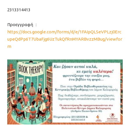
2313314413
Προεγγραφή :
https://docs.google.com/forms/d/e/1FAIpQLSeVPLzj0Erc
upeQdPp6T7UbaFjg6UzTukQfRnMYARBvzzMBug/viewfor
m