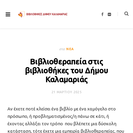
F
F
a
l
c
i
e
c
b
k
o
r
o
k
στα
ΝΈΑ
Βιβλιοθεραπεία στις
βιβλιοθήκες του Δήμου
Καλαμαριάς
21 ΜΑΡΤΊΟΥ 2025
Αν έχετε ποτέ κλείσει ένα βιβλίο με ένα χαμόγελο στο
πρόσωπο, ή προβληματισμένος/η πάνω σε κάτι, ή
έχοντας αλλάξει τον τρόπο που βλέπετε μια δύσκολη
κατάσταση, τότε έχετε μια εμπειρία βιβλιοθεραπείας, που