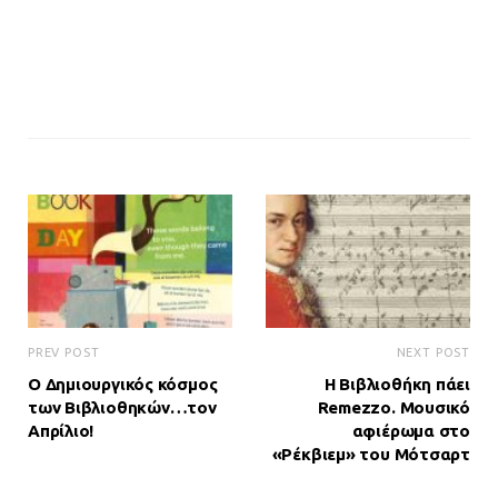
PREV POST
NEXT POST
Ο Δημιουργικός κόσμος
Η Βιβλιοθήκη πάει
των Βιβλιοθηκών…τον
Remezzo. Μουσικό
Απρίλιο!
αφιέρωμα στο
«Ρέκβιεμ» του Μότσαρτ