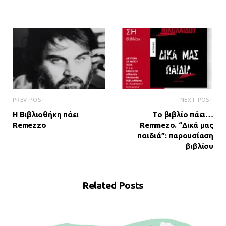
PREV POST
NEXT POST
Η Βιβλιοθήκη πάει
Το βιβλίο πάει…
Remezzo
Remmezo. “Δικά μας
παιδιά”: παρουσίαση
βιβλίου
Related Posts