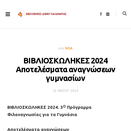
F
F
a
l
c
i
e
c
b
k
o
r
o
k
στα
ΝΈΑ
ΒΙΒΛΙΟΣΚΩΛΗΚΕΣ 2024
Αποτελέσματα αναγνώσεων
γυμνασίων
22 ΜΑΪ́ΟΥ 2024
Ο
ΒΙΒΛΙΟΣΚΩΛΗΚΕΣ 2024.
3
Πρόγραμμα
Φιλαναγνωσίας για τα Γυμνάσια
Αποτελέσματα αναγνώσεων