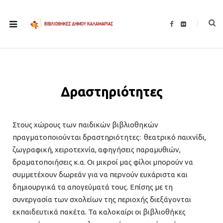
F
F
a
l
c
i
e
c
b
k
o
r
o
k
Δραστηριότητες
Στους χώρους των παιδικών βιβλιοθηκών
πραγματοποιούνται δραστηριότητες: θεατρικό παιχνίδι,
ζωγραφική, χειροτεχνία, αφηγήσεις παραμυθιών,
δραματοποιήσεις κ.α. Οι μικροί μας φίλοι μπορούν να
συμμετέχουν δωρεάν για να περνούν ευχάριστα και
δημιουργικά τα απογεύματά τους. Επίσης με τη
συνεργασία των σχολείων της περιοχής διεξάγονται
εκπαιδευτικά πακέτα. Τα καλοκαίρι οι βιβλιοθήκες