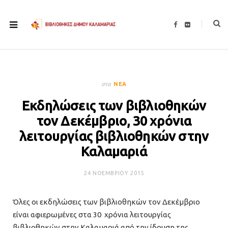
F
F
a
l
c
i
e
c
b
k
o
r
o
k
στα
ΝΈΑ
Εκδηλώσεις των βιβλιοθηκών
τον Δεκέμβριο, 30 χρόνια
λειτουργίας βιβλιοθηκών στην
Καλαμαριά
24 ΝΟΕΜΒΡΊΟΥ 2015
Όλες οι εκδηλώσεις των βιβλιοθηκών τον Δεκέμβριο
είναι αφιερωμένες στα 30 χρόνια λειτουργίας
βιβλιοθηκών στην Καλαμαριά από την ίδρυση της