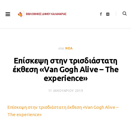
F
F
a
l
c
i
e
c
b
k
o
r
o
k
στα
ΝΈΑ
Επίσκεψη στην τρισδιάστατη
έκθεση «Van Gogh Alive – The
experience»
11 ΙΑΝΟΥΑΡΊΟΥ 2019
Επίσκεψη στην τρισδιάστατη έκθεση «Van Gogh Alive –
The experience»