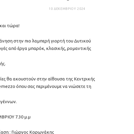
10 ΔΕΚΕΜΒΡΊΟΥ 2024
και τώρα!
άνηση στην πιο λαμπερή γιορτή του Δυτικού
λογές από έργα μπαρόκ, κλασικής, ρομαντικής
ής.
ίες θα ακουστούν στην αίθουσα της Κεντρικής
emezzo όπου σας περιμένουμε να νιώσετε τη
υγέννων.
ΡΙΟΥ 7.30 μ.μ
ίαση : Γιώργος Κορωνάκης