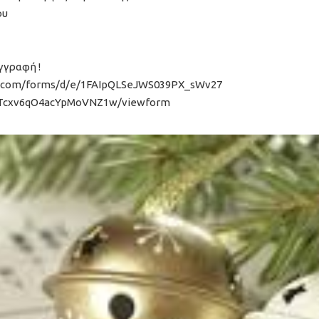
ου
γγραφή !
le.com/forms/d/e/1FAIpQLSeJWS039PX_sWv27
cxv6qO4acYpMoVNZ1w/viewform