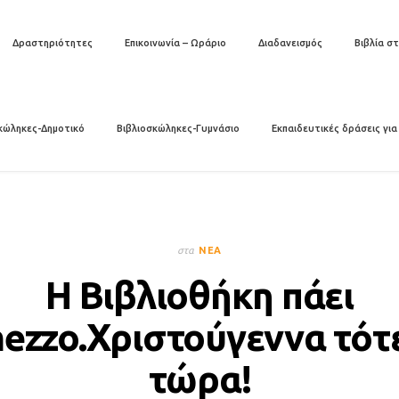
Δραστηριότητες
Επικοινωνία – Ωράριο
Διαδανεισμός
Βιβλία στ
κώληκες-Δημοτικό
Βιβλιοσκώληκες-Γυμνάσιο
Εκπαιδευτικές δράσεις για
στα
ΝΈΑ
Η Βιβλιοθήκη πάει
ezzo.Χριστούγεννα τότε
τώρα!