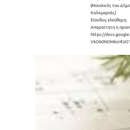
(Μουσικός του Δήμ
Καλαμαριάς)
Είσοδος ελεύθερη.
Απαραίτητη η προε
https://docs.goog
VkOb0NDM6sHlUOT