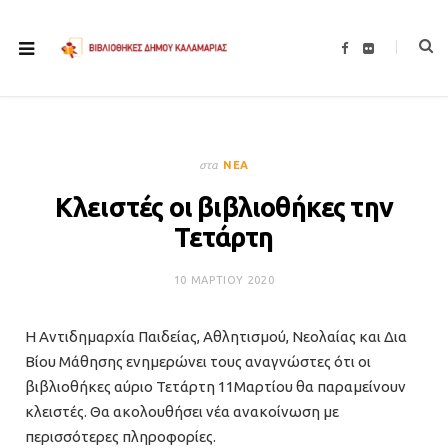
F
F
a
l
c
i
e
c
b
k
o
r
o
k
στα
ΝΈΑ
Κλειστές οι βιβλιοθήκες την
Τετάρτη
10 ΜΑΡΤΊΟΥ 2020
Η Αντιδημαρχία Παιδείας, Αθλητισμού, Νεολαίας και Δια
Βίου Μάθησης ενημερώνει τους αναγνώστες ότι οι
βιβλιοθήκες αύριο Τετάρτη 11Μαρτίου θα παραμείνουν
κλειστές. Θα ακολουθήσει νέα ανακοίνωση με
περισσότερες πληροφορίες.