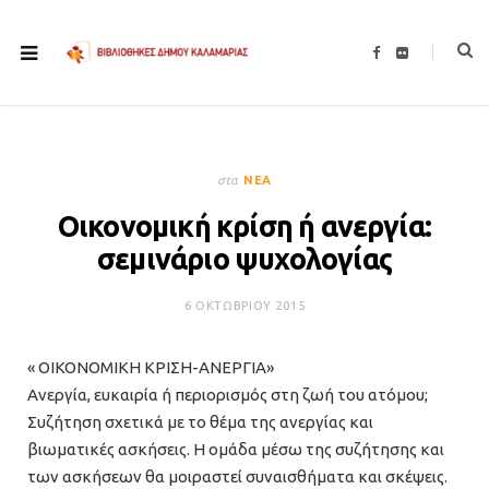
F
F
a
l
c
i
e
c
b
k
o
r
o
k
στα
ΝΈΑ
Οικονομική κρίση ή ανεργία:
σεμινάριο ψυχολογίας
6 ΟΚΤΩΒΡΊΟΥ 2015
« ΟΙΚΟΝΟΜΙΚΗ ΚΡΙΣΗ-ΑΝΕΡΓΙΑ»
Ανεργία, ευκαιρία ή περιορισμός στη ζωή του ατόμου;
Συζήτηση σχετικά με το θέμα της ανεργίας και
βιωματικές ασκήσεις. Η ομάδα μέσω της συζήτησης και
των ασκήσεων θα μοιραστεί συναισθήματα και σκέψεις.