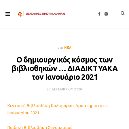
F
F
a
l
c
i
e
c
b
k
o
r
o
k
στα
ΝΈΑ
Ο δημιουργικός κόσμος των
βιβλιοθηκών … ΔΙΑΔΙΚΤΥΑΚΑ
τον Ιανουάριο 2021
23 ΔΕΚΕΜΒΡΊΟΥ 2020
Κεντρική Βιβλιοθήκη Καλαμαριάς.Δραστηριότητες
Ιανουαρίου 2021
Παιδική Βιβλιοθήκη Συνοικισμού