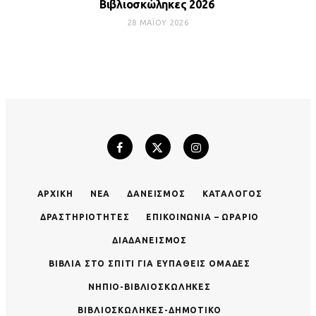
Βιβλιοσκώληκες 2026
28 ΜΑΪ́ΟΥ 2026
ΑΡΧΙΚΉ
ΝΈΑ
ΔΑΝΕΙΣΜΌΣ
ΚΑΤΆΛΟΓΟΣ
ΔΡΑΣΤΗΡΙΌΤΗΤΕΣ
ΕΠΙΚΟΙΝΩΝΊΑ – ΩΡΆΡΙΟ
ΔΙΑΔΑΝΕΙΣΜΌΣ
ΒΙΒΛΊΑ ΣΤΟ ΣΠΊΤΙ ΓΙΑ ΕΥΠΑΘΕΊΣ ΟΜΆΔΕΣ
ΝΗΠΙΟ-ΒΙΒΛΙΟΣΚΏΛΗΚΕΣ
ΒΙΒΛΙΟΣΚΏΛΗΚΕΣ-ΔΗΜΟΤΙΚΌ