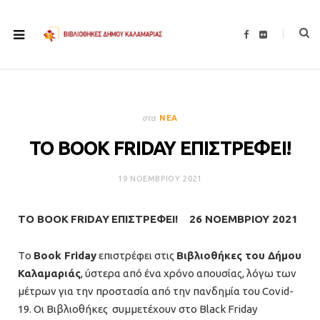
F
F
a
l
c
i
e
c
b
k
o
r
o
k
στα
ΝΈΑ
ΤΟ BOOK FRIDAY ΕΠΙΣΤΡΕΦΕΙ!
19 ΝΟΕΜΒΡΊΟΥ 2021
ΤΟ
BOOK
FRIDAY
ΕΠΙΣΤΡΕΦΕΙ!
26 ΝΟΕΜΒΡΙΟΥ 2021
Τo
Book
Friday
επιστρέφει στις
Βιβλιοθήκες του Δήμου
Καλαμαριάς
, ύστερα από ένα χρόνο απουσίας, λόγω των
μέτρων για την προστασία από την πανδημία του Covid-
19. Οι Βιβλιοθήκες συμμετέχουν στο Black Friday