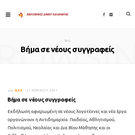
F
F
a
l
c
i
e
c
b
k
o
r
ROWSI
o
TAG
k
Βήμα σε νέους συγγραφείς
στα
ΝΈΑ
27 ΑΠΡΙΛΊΟΥ 2017
Βήμα σε νέους συγγραφείς
Εκδήλωση αφιερωμένη σε νέους λογοτέχνες και νέα έργα
οργανώνουν η Αντιδημαρχία Παιδείας, Αθλητισμού,
Πολιτισμού, Νεολαίας και Δια Βίου Μάθησης και οι