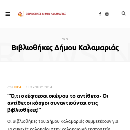
F
F
a
l
c
i
e
c
b
k
o
r
ROWSI
o
TAG
k
Βιβλιοθήκες Δήμου Καλαμαριάς
στα
ΝΈΑ
3 ΙΟΥΝΊΟΥ 2014
“Ό,τι σκέφτεσαι σκέψου το αντίθετο- Οι
αντίθετοι κόσμοι συναντιούνται στις
βιβλιοθήκες!”
Οι Βιβλιοθήκες του Δήμου Καλαμαριάς συμμετέχουν για
3ο συνεχές καλοκαίρι στην καλοκαιρινή εκστρατεία