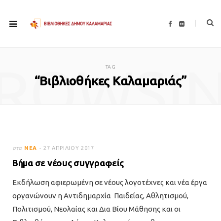
F
F
a
l
c
i
e
c
b
k
o
r
ROWSI
o
TAG
k
“Βιβλιοθήκες Καλαμαριάς”
στα
ΝΈΑ
27 ΑΠΡΙΛΊΟΥ 2017
Βήμα σε νέους συγγραφείς
Εκδήλωση αφιερωμένη σε νέους λογοτέχνες και νέα έργα
οργανώνουν η Αντιδημαρχία Παιδείας, Αθλητισμού,
Πολιτισμού, Νεολαίας και Δια Βίου Μάθησης και οι