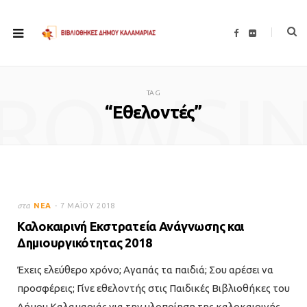
F
F
a
l
c
i
e
c
b
k
o
r
ROWSI
o
TAG
k
“Εθελοντές”
στα
ΝΈΑ
7 ΜΑΪ́ΟΥ 2018
Καλοκαιρινή Εκστρατεία Ανάγνωσης και
Δημιουργικότητας 2018
Έχεις ελεύθερο χρόνο; Αγαπάς τα παιδιά; Σου αρέσει να
προσφέρεις; Γίνε εθελοντής στις Παιδικές Βιβλιοθήκες του
Δήμου Καλαμαριάς για την υλοποίηση της καλοκαιρινής