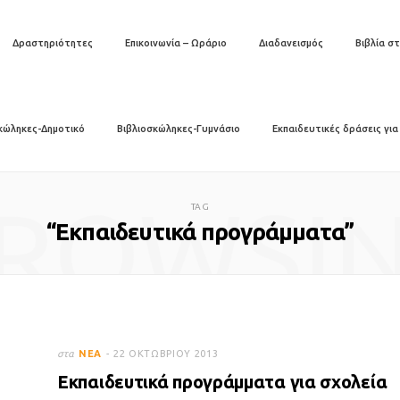
Δραστηριότητες
Επικοινωνία – Ωράριο
Διαδανεισμός
Βιβλία στ
κώληκες-Δημοτικό
Βιβλιοσκώληκες-Γυμνάσιο
Εκπαιδευτικές δράσεις για
ROWSI
TAG
“Εκπαιδευτικά προγράμματα”
στα
ΝΈΑ
22 ΟΚΤΩΒΡΊΟΥ 2013
Εκπαιδευτικά προγράμματα για σχολεία