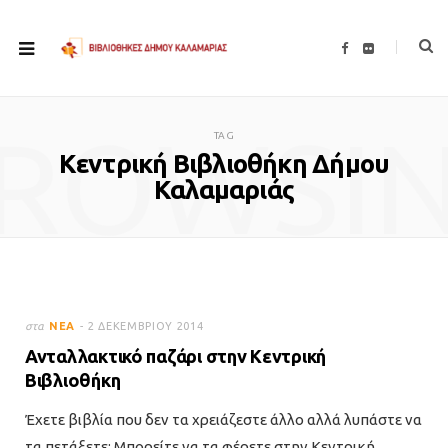
F
F
a
l
c
i
e
c
b
k
o
r
ROWSI
o
TAG
k
Κεντρική Βιβλιοθήκη Δήμου
Καλαμαριάς
στα
ΝΈΑ
2 ΔΕΚΕΜΒΡΊΟΥ 2014
Ανταλλακτικό παζάρι στην Κεντρική
Βιβλιοθήκη
Έχετε βιβλία που δεν τα χρειάζεστε άλλο αλλά λυπάστε να
τα πετάξετε; Μπορείτε να τα φέρετε στην Κεντρική