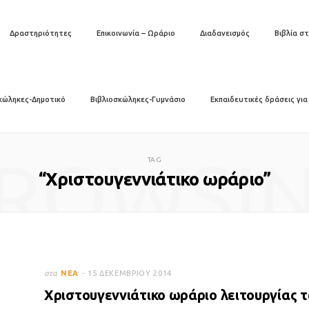
Δραστηριότητες
Επικοινωνία – Ωράριο
Διαδανεισμός
Βιβλία στ
κώληκες-Δημοτικό
Βιβλιοσκώληκες-Γυμνάσιο
Εκπαιδευτικές δράσεις για
ROWSI
TAG
“Χριστουγεννιάτικο ωράριο”
στα
ΝΈΑ
15 ΔΕΚΕΜΒΡΊΟΥ 2014
Χριστουγεννιάτικο ωράριο λειτουργίας 