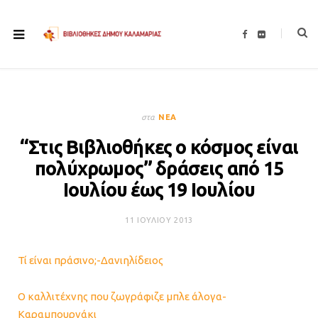
F
F
a
l
c
i
e
c
b
k
o
r
o
k
στα
ΝΈΑ
“Στις Βιβλιοθήκες ο κόσμος είναι
πολύχρωμος” δράσεις από 15
Ιουλίου έως 19 Ιουλίου
11 ΙΟΥΛΊΟΥ 2013
Τί είναι πράσινο;-Δανιηλίδειος
Ο καλλιτέχνης που ζωγράφιζε μπλε άλογα-
Καραμπουρνάκι